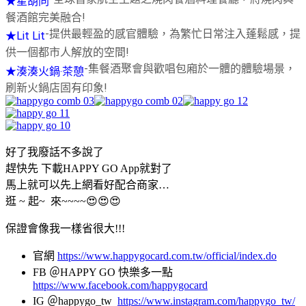
★星胡同
餐酒館完美融合!
-提供最輕盈的感官體驗，為繁忙日常注入蓬鬆感，提
★Lit Lit
供一個都市人解放的空間!
-集餐酒聚會與歡唱包廂於一體的體驗場景，
★湊湊火鍋‧茶憩
刷新火鍋店固有印象!
好了我廢話不多說了
趕快先 下載HAPPY GO App就對了
馬上就可以先上網看好配合商家…
逛 ~ 起~ 來~~~~😍😍😍
保證會像我一樣省很大!!!
官網
https://www.happygocard.com.tw/official/index.do
FB
＠
HAPPY GO
快樂多一點
https://www.facebook.com/happygocard
IG
＠
happygo_tw
https://www.instagram.com/happygo_tw/