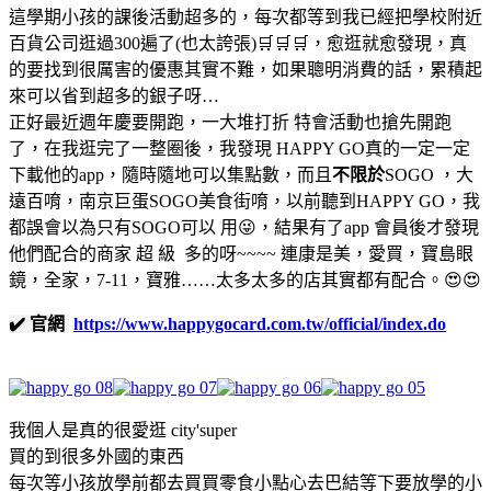
這學期小孩的課後活動超多的，每次都等到我已經把學校附近
百貨公司逛過300遍了(也太誇張)🛒🛒🛒，愈逛就愈發現，真
的要找到很厲害的優惠其實不難，如果聰明消費的話，累積起
來可以省到超多的銀子呀…
正好最近週年慶要開跑，一大堆打折 特會活動也搶先開跑
了，在我逛完了一整圈後，我發現 HAPPY GO真的一定一定
下載他的app，隨時隨地可以集點數，而且
不限於
SOGO ，大
遠百唷，南京巨蛋SOGO美食街唷，以前聽到HAPPY GO，我
都誤會以為只有SOGO可以 用😜，結果有了app 會員後才發現
他們配合的商家 超 級 多的呀~~~~ 連康是美，愛買，寶島眼
鏡，全家，7-11，寶雅……太多太多的店其實都有配合。😍😍
✔️ 官網
https://www.happygocard.com.tw/official/index.do
我個人是真的很愛逛
city'super
買的到很多外國的東西
每次等小孩放學前都去買買零食小點心去巴結等下要放學的小