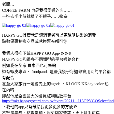
老闆…
COFFEE FARM 也是我很愛逛的店……
一進去半小時就撒了不銀子……😆😆
HAPPY GO其實就是讓消費者可以更聰明快樂的消費
點數優惠兌換商品或兌換票卷都可👌
我個人很推下載HAPPY GO App📣📣📣
HAPPY GO和很多不同類型的平台通路合作
例如我在全家 買東西也可集點
還有蝦皮專區、 foodpanda 這些我幾乎每週都會用到的平台都
有配合
甚至大家旅行一定會先上的agoda 、KLOOK KKday icolor 也
在內唷
即然他是全國最大的會員紅利點數平台
https://mkt.happygocard.com.tw/event/202111_HAPPYGOSelect/ind
下載他的app只有帶給我更多更多的方便💯
不管是票券、點數累積、附近店家查詢，馬上隨手可得