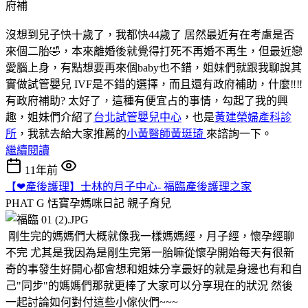
沒想到兒子快十歲了，我都快44歲了 居然最近有在考慮是否
來個二胎🤣，本來離婚後就覺得打死不再婚不再生，但最近戀
愛腦上身，有點想要再來個baby也不錯，姐妹們就跟我聊說其
實做試管嬰兒 IVF是不錯的選擇，而且還有政府補助，什麼‼️‼️
有政府補助? 太好了，這種有便宜占的事情，勾起了我的興
趣，姐妹們介紹了
台北試管嬰兒中心
，也是
黃建榮婦產科診
所
，我就去給大家推薦的
小黃醫師黃珽琦
來諮詢一下。
繼續閱讀
11年前
【❤產後護理】士林的月子中心- 福臨產後護理之家
PHAT G 恬寶孕媽咪日記
親子育兒
剛生完的媽媽們大概就像我一樣媽媽經，月子經，懷孕經聊
不完 尤其是我因為是剛生完第一胎嘛從懷孕開始每天有很新
奇的事發生好開心都會想和姐妹分享最好的就是身邊也有和自
己"同步"的媽媽們那就更棒了大家可以分享現在的狀況 然後
一起討論如何對付這些小傢伙們~~~