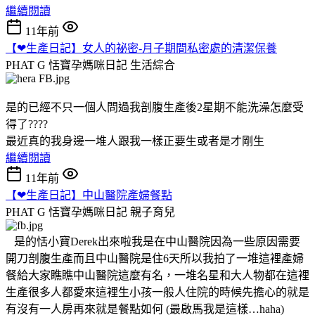
繼續閱讀
11年前
【❤生產日記】女人的祕密-月子期間私密處的清潔保養
PHAT G 恬寶孕媽咪日記
生活綜合
是的已經不只一個人問過我剖腹生產後2星期不能洗澡怎麼受
得了????
最近真的我身邊一堆人跟我一樣正要生或者是才剛生
繼續閱讀
11年前
【❤生產日記】中山醫院產婦餐點
PHAT G 恬寶孕媽咪日記
親子育兒
是的恬小寶Derek出來啦我是在中山醫院因為一些原因需要
開刀剖腹生產而且中山醫院是住6天所以我拍了一堆這裡產婦
餐給大家瞧瞧中山醫院這麼有名，一堆名星和大人物都在這裡
生產很多人都愛來這裡生小孩一般人住院的時候先擔心的就是
有沒有一人房再來就是餐點如何 (最啟馬我是這樣…haha)