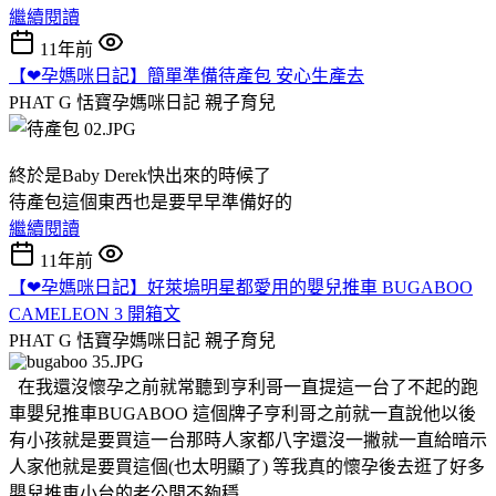
繼續閱讀
11年前
【❤孕媽咪日記】簡單準備待產包 安心生產去
PHAT G 恬寶孕媽咪日記
親子育兒
終於是Baby Derek快出來的時候了
待產包這個東西也是要早早準備好的
繼續閱讀
11年前
【❤孕媽咪日記】好萊塢明星都愛用的嬰兒推車 BUGABOO
CAMELEON 3 開箱文
PHAT G 恬寶孕媽咪日記
親子育兒
在我還沒懷孕之前就常聽到亨利哥一直提這一台了不起的跑
車嬰兒推車BUGABOO 這個牌子亨利哥之前就一直說他以後
有小孩就是要買這一台那時人家都八字還沒一撇就一直給暗示
人家他就是要買這個(也太明顯了) 等我真的懷孕後去逛了好多
嬰兒推車小台的老公閒不夠穩