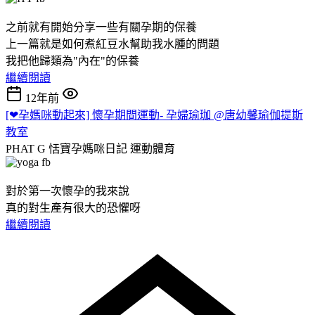
之前就有開始分享一些有關孕期的保養
上一篇就是如何煮紅豆水幫助我水腫的問題
我把他歸類為"內在"的保養
繼續閱讀
12年前
[❤孕媽咪動起來] 懷孕期間運動- 孕婦瑜珈 @唐幼馨瑜伽提斯
教室
PHAT G 恬寶孕媽咪日記
運動體育
對於第一次懷孕的我來說
真的對生產有很大的恐懼呀
繼續閱讀