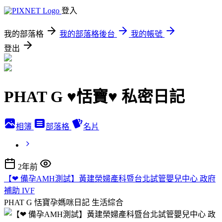
登入
我的部落格
我的部落格後台
我的帳號
登出
PHAT G ♥恬寶♥ 私密日記
相簿
部落格
名片
2年前
【❤ 備孕AMH測試】黃建榮婦產科暨台北試管嬰兒中心 政府
補助 IVF
PHAT G 恬寶孕媽咪日記
生活綜合